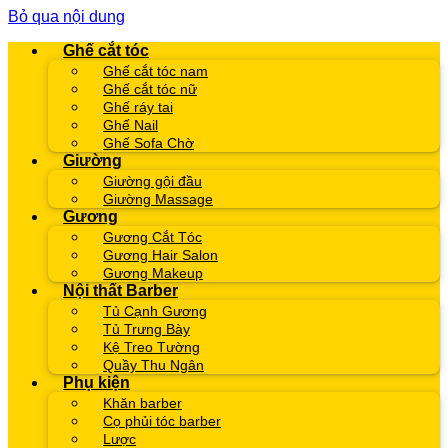
Bỏ qua nội dung
Ghế cắt tóc
Ghế cắt tóc nam
Ghế cắt tóc nữ
Ghế ráy tai
Ghế Nail
Ghế Sofa Chờ
Giường
Giường gội đầu
Giường Massage
Gương
Gương Cắt Tóc
Gương Hair Salon
Gương Makeup
Nội thất Barber
Tủ Cạnh Gương
Tủ Trưng Bày
Kệ Treo Tường
Quầy Thu Ngân
Phụ kiện
Khăn barber
Cọ phủi tóc barber
Lược