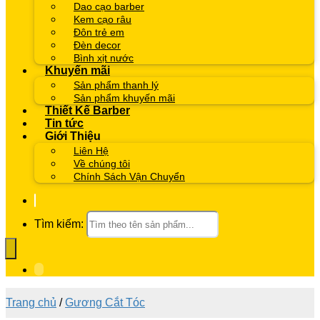
Dao cạo barber
Kem cạo râu
Đôn trẻ em
Đèn decor
Bình xịt nước
Khuyến mãi
Sản phẩm thanh lý
Sản phẩm khuyến mãi
Thiết Kế Barber
Tin tức
Giới Thiệu
Liên Hệ
Về chúng tôi
Chính Sách Vận Chuyển
Tìm kiếm:
Trang chủ
/
Gương Cắt Tóc