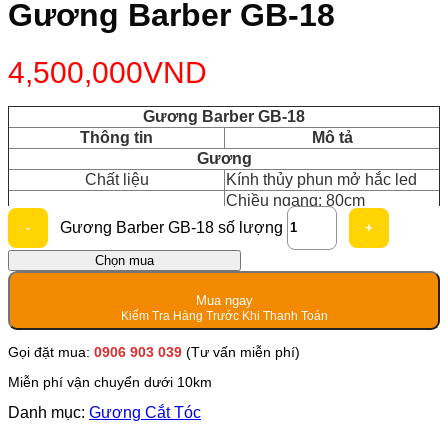
Gương Barber GB-18
4,500,000
VND
Gương Barber GB-18
Thông tin
Mô tả
Gương
Chất liệu
Kính thủy phun mở hắc led
Chiều ngang: 80cm
Kích thước
Gương Barber GB-18 số lượng
Chiều cao: 80cm
Chọn mua
Tủ
Kệ 2 chân đứng mặt ngang,
Thiết kế
Mua ngay
mdf phủ min, sơn
Kiểm Tra Hàng Trước Khi Thanh Toán
Chiều dài: 120cm
Gọi đặt mua:
0906 903 039
(Tư vấn miễn phí)
Chiều cao: 80cm
Kích thước
Miễn phí vận chuyển dưới 10km
Chiều sâu: 40cm
Danh mục:
Gương Cắt Tóc