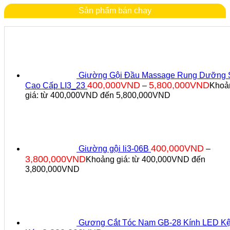
Sản phẩm bán chạy
Giường Gội Đầu Massage Rung Dưỡng 
400,000
VND
5,800,000
VND
Cao Cấp LI3_23
–
Khoả
giá: từ 400,000VND đến 5,800,000VND
400,000
VND
Giường gội li3-06B
–
3,800,000
VND
Khoảng giá: từ 400,000VND đến
3,800,000VND
Gương Cắt Tóc Nam GB-28 Kính LED K