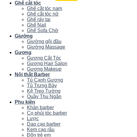
Ghế cắt tóc
Ghế cắt tóc nam
Ghế cắt tóc nữ
Ghế ráy tai
Ghế Nail
Ghế Sofa Chờ
Giường
Giường gội đầu
Giường Massage
Gương
Gương Cắt Tóc
Gương Hair Salon
Gương Makeup
Nội thất Barber
Tủ Cạnh Gương
Tủ Trưng Bày
Kệ Treo Tường
Quầy Thu Ngân
Phụ kiện
Khăn barber
Cọ phủi tóc barber
Lược
Dao cạo barber
Kem cạo râu
Đôn trẻ em