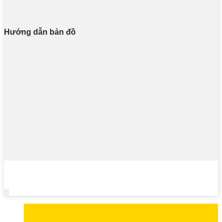
Hướng dẫn bản đồ
Copyright © LION DECOR - Hỗ Trợ Kỹ Thuật : 0932 007 879