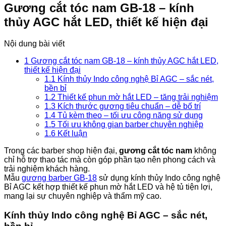
Gương cắt tóc nam GB-18 – kính
thủy AGC hắt LED, thiết kế hiện đại
Nội dung bài viết
1
Gương cắt tóc nam GB-18 – kính thủy AGC hắt LED,
thiết kế hiện đại
1.1
Kính thủy Indo công nghệ Bỉ AGC – sắc nét,
bền bỉ
1.2
Thiết kế phun mờ hắt LED – tăng trải nghiệm
1.3
Kích thước gương tiêu chuẩn – dễ bố trí
1.4
Tủ kèm theo – tối ưu công năng sử dụng
1.5
Tối ưu không gian barber chuyên nghiệp
1.6
Kết luận
Trong các barber shop hiện đại,
gương cắt tóc nam
không
chỉ hỗ trợ thao tác mà còn góp phần tạo nên phong cách và
trải nghiệm khách hàng.
Mẫu
gương barber GB-18
sử dụng kính thủy Indo công nghệ
Bỉ AGC kết hợp thiết kế phun mờ hắt LED và hệ tủ tiện lợi,
mang lại sự chuyên nghiệp và thẩm mỹ cao.
Kính thủy Indo công nghệ Bỉ AGC – sắc nét,