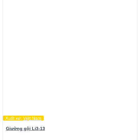
Xuất xứ:
Việt Nam
Giường gội Li3-13