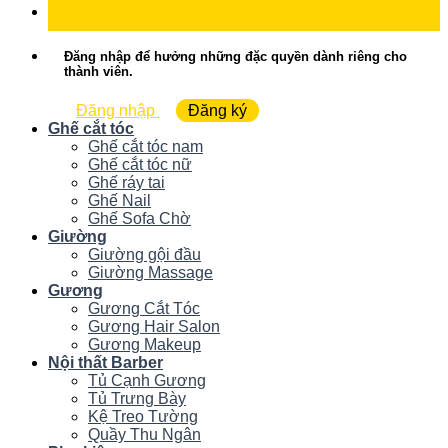
Đăng nhập để hưởng những đặc quyền dành riêng cho
thành viên.
Đăng nhập
Đăng ký
Ghế cắt tóc
Ghế cắt tóc nam
Ghế cắt tóc nữ
Ghế ráy tai
Ghế Nail
Ghế Sofa Chờ
Giường
Giường gội đầu
Giường Massage
Gương
Gương Cắt Tóc
Gương Hair Salon
Gương Makeup
Nội thất Barber
Tủ Cạnh Gương
Tủ Trưng Bày
Kệ Treo Tường
Quầy Thu Ngân