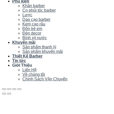
Phụ kiện
Khăn barber
Cọ phủi tóc barber
Lược
Dao cạo barber
Kem cạo râu
Đôn trẻ em
Đèn decor
Bình xịt nước
Khuyến mãi
Sản phẩm thanh lý
Sản phẩm khuyến mãi
Thiết Kế Barber
Tin tức
Giới Thiệu
Liên Hệ
Về chúng tôi
Chính Sách Vận Chuyển