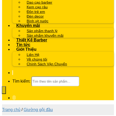
Dao cạo barber
Kem cạo râu
Đôn trẻ em
Đèn decor
Bình xịt nước
Khuyến mãi
Sản phẩm thanh lý
Sản phẩm khuyến mãi
Thiết Kế Barber
Tin tức
Giới Thiệu
Liên Hệ
Về chúng tôi
Chính Sách Vận Chuyển
Tìm kiếm:
Trang chủ
/
Giường gội đầu