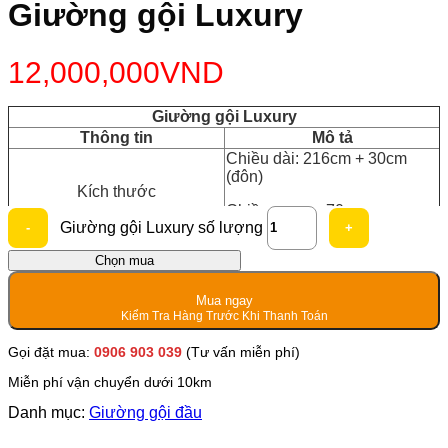
Giường gội Luxury
12,000,000
VND
Giường gội Luxury
Thông tin
Mô tả
Chiều dài: 216cm + 30cm
(đôn)
Kích thước
Chiều ngang: 70cm
Giường gội Luxury số lượng
Nệm tích hợp mãy massage
Tính năng
Chọn mua
lưng 4 chế độ
Phụ kiện
Máy + chụp hấp/ ủ
Mua ngay
Bồn gội
Bồn nhựa
Kiểm Tra Hàng Trước Khi Thanh Toán
Gọi đặt mua:
0906 903 039
(Tư vấn miễn phí)
Miễn phí vận chuyển dưới 10km
Danh mục:
Giường gội đầu