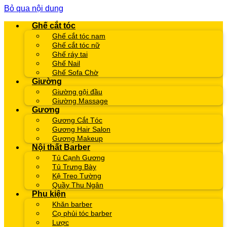
Bỏ qua nội dung
Ghế cắt tóc
Ghế cắt tóc nam
Ghế cắt tóc nữ
Ghế ráy tai
Ghế Nail
Ghế Sofa Chờ
Giường
Giường gội đầu
Giường Massage
Gương
Gương Cắt Tóc
Gương Hair Salon
Gương Makeup
Nội thất Barber
Tủ Cạnh Gương
Tủ Trưng Bày
Kệ Treo Tường
Quầy Thu Ngân
Phụ kiện
Khăn barber
Cọ phủi tóc barber
Lược