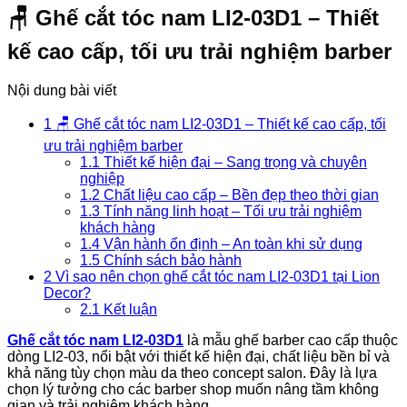
🪑 Ghế cắt tóc nam LI2-03D1 – Thiết
kế cao cấp, tối ưu trải nghiệm barber
Nội dung bài viết
1
🪑 Ghế cắt tóc nam LI2-03D1 – Thiết kế cao cấp, tối
ưu trải nghiệm barber
1.1
Thiết kế hiện đại – Sang trọng và chuyên
nghiệp
1.2
Chất liệu cao cấp – Bền đẹp theo thời gian
1.3
Tính năng linh hoạt – Tối ưu trải nghiệm
khách hàng
1.4
Vận hành ổn định – An toàn khi sử dụng
1.5
Chính sách bảo hành
2
Vì sao nên chọn ghế cắt tóc nam LI2-03D1 tại Lion
Decor?
2.1
Kết luận
Ghế cắt tóc nam LI2-03D1
là mẫu ghế barber cao cấp thuộc
dòng LI2-03, nổi bật với thiết kế hiện đại, chất liệu bền bỉ và
khả năng tùy chọn màu da theo concept salon. Đây là lựa
chọn lý tưởng cho các barber shop muốn nâng tầm không
gian và trải nghiệm khách hàng.