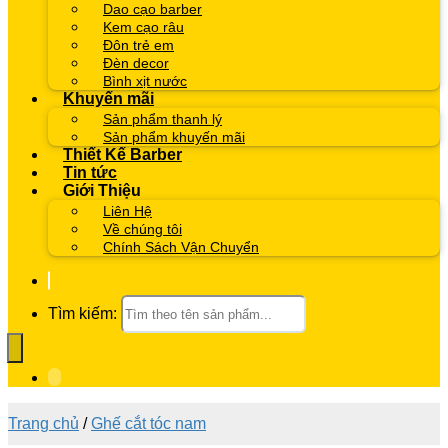
Dao cạo barber
Kem cạo râu
Đôn trẻ em
Đèn decor
Bình xịt nước
Khuyến mãi
Sản phẩm thanh lý
Sản phẩm khuyến mãi
Thiết Kế Barber
Tin tức
Giới Thiệu
Liên Hệ
Về chúng tôi
Chính Sách Vận Chuyển
Tìm kiếm:
Trang chủ
/
Ghế cắt tóc nam