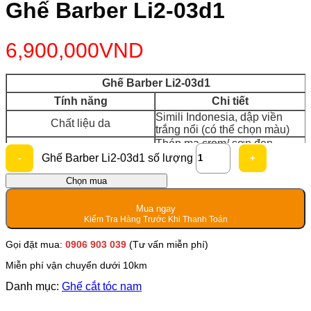
Ghế Barber Li2-03d1
6,900,000
VND
Ghế Barber Li2-03d1
Tính năng
Chi tiết
Simili Indonesia, dập viền
Chất liệu da
trắng nổi (có thể chọn màu)
Thép mạ crom/ sơn đen,
Mâm
đường kính 70cm
Ghế Barber Li2-03d1 số lượng
Gác chân
Nhôm đúc, 2 tầng
Chọn mua
Tay ghế
Gang đúc
Trọng lượng ghế
62Kg
Mua ngay
Kiểm Tra Hàng Trước Khi Thanh Toán
Tải trọng tối đa
200 Kg
Gọi đặt mua:
0906 903 039
(Tư vấn miễn phí)
Miễn phí vận chuyển dưới 10km
Danh mục:
Ghế cắt tóc nam