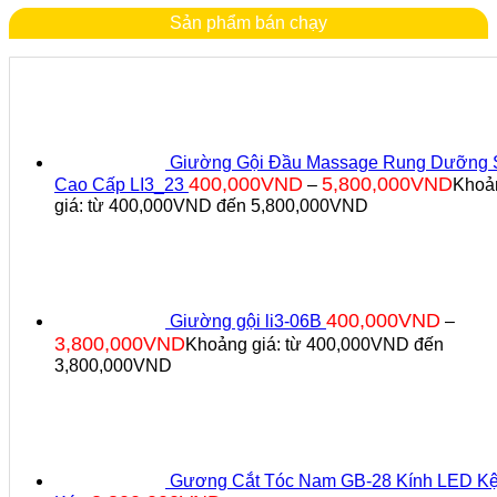
Sản phẩm bán chạy
Giường Gội Đầu Massage Rung Dưỡng 
400,000
VND
5,800,000
VND
Cao Cấp LI3_23
–
Khoả
giá: từ 400,000VND đến 5,800,000VND
400,000
VND
Giường gội li3-06B
–
3,800,000
VND
Khoảng giá: từ 400,000VND đến
3,800,000VND
Gương Cắt Tóc Nam GB-28 Kính LED K